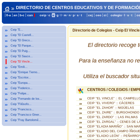
DIRECTORIO DE CENTROS EDUCATIVOS Y DE FORMACIÓ
0-a
an
b-c
can
ceip
·
c
·
e
·
g
·
l
·
m
·
n
·
p
·
s
·
t
cej
ceo
ci
colegio
·
l
·
s
·
t
c
Ceip "E...
Directorio de Colegios - Ceip El Vincle.
Ceip "El Castell...
Ceip "El Greco...
El directorio recoge 
Ceip "El Parque...
Ceip "El Puig...
Ceip "El Sauce...
Para la enseñanza no re
Ceip "El Vincle...
Ceip "Emili...
Ceip "Enrique Tierno...
Utiliza el buscador si
Ceip "Escritor...
Ceip "Europa...
Ceip "Federico...
CENTROS / COLEGIOS / EM
Ceip "Felipe...
CEIP "EL VINCLE" :: EL CAMPELL
Ceip "Fernando de los...
CEIP "EL VIVERO" :: CÁCERES
Ceip "Filósofo...
CEIP "EL ZAHOR" :: NIGÜELAS
Ceip "Francisco...
CEIP "EL ZAIRE" :: BURGOHONDO
Ceip "Francisco Giner...
CEIP "EL ZARDO" :: LAS PALMAS
Ceip "Fray Bartolomé...
CEIP "EL ZARGAL" :: CENES DE L
CEIP "ELADIA MARIÑO" :: SAN M
CEIP "ELADIO DEL CAMPO ÍÑIGUEZ
CEIP "ELADIO LEÓN" :: PEÑARR