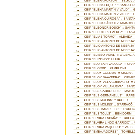
CEIP "ELENA FORTÚN" :: SEGOVI
CEIP "ELENA LUQUE" :: SANTA CR
CEIP "ELENA MARTÍN VIVALDI" ::
CEIP "ELENA MARTÍN VIVALDI" :: 
CEIP "ELENA QUIROGA" :: SANTA
CEIP "ELENA SÁNCHEZ TAMARGO" 
CEIP "ELEONOR BOSCH" :: SANT
CEIP "ELEUTERIO PÉREZ" :: LA V
CEIP "ELÍAS TORMO" :: ALBAIDA
CEIP "ELIO ANTONIO DE NEBRIJA"
CEIP "ELIO ANTONIO DE NEBRIJA"
CEIP "ELIO ANTONIO DE NEBRIJA"
CEIP "ELISEO VIDAL" :: VALÈNCIA
CEIP "ELIZONDO" HLHIP
CEIP "ELOÍSA RIVADULLA" :: CHA
CEIP "ELORRI" :: PAMPLONA
CEIP "ELOY COLOMA" :: XIXONA
CEIP "ELOY SAAVEDRA" :: CIEM
CEIP "ELOY VELA CORBACHO" :: 
CEIP "ELOY VILLANUEVA" :: SAN
CEIP "ELS GARROFERS" :: MATOL
CEIP "ELS GERMANELLS" :: RAF
CEIP "ELS MOLINS" :: BÚGER
CEIP "ELS MOLINS" :: S'ARRACÓ
CEIP "ELS TAMARELLS" :: S'AREN
CEIP "ELS TOLLS" :: BENIDORM
CEIP "ELVIRA ESPAÑA" :: TUDELA
CEIP "ELVIRA LINDO GARRIDO" :
CEIP "ELVIRA VAQUERO" :: VALS
CEIP "EMBAJADORES" :: TOMEL