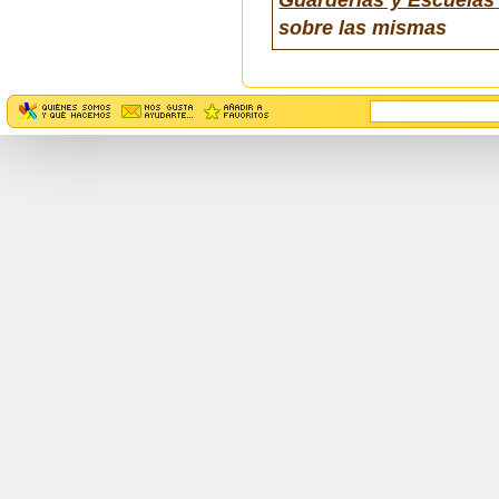
sobre las mismas