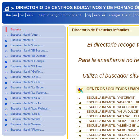
DIRECTORIO DE CENTROS EDUCATIVOS Y DE FORMACIÓ
0-a
an
b-c
can
ceip
·
c
·
e
·
g
·
l
·
m
·
n
·
p
·
s
·
t
cej
ceo
ci
colegio
·
l
·
s
·
t
co
Escuela I...
Directorio de Escuelas Infantiles...
Escuela Infantil "Arte...
Escuela Infantil "C...
El directorio recoge 
Escuela Infantil "Cristo...
Escuela Infantil "El Bosque...
Escuela Infantil "El Duende...
Para la enseñanza no re
Escuela Infantil "El Parque...
Escuela Infantil "El Tren...
Escuela Infantil "Guiñol...
Utiliza el buscador si
Escuela Infantil "La B...
Escuela Infantil "La Ch...
Escuela Infantil "La Esper...
CENTROS / COLEGIOS / EM
Escuela Infantil "La Paloma...
ESCUELA INFANTIL "@S'CRI@S" :
Escuela Infantil "Las C...
ESCUELA INFANTIL "ABABOL" :: 
Escuela Infantil "Los As...
ESCUELA INFANTIL "AFUERA III B"
Escuela Infantil "Los Molinos...
ESCUELA INFANTIL "AGUA DULCE"
Escuela Infantil "Los S...
ESCUELA INFANTIL "AITANA" :: E
Escuela Infantil "Monte...
ESCUELA INFANTIL "ALBA" :: AR
Escuela Infantil "Nueva...
ESCUELA INFANTIL "ALBÉNIZ III"
Escuela Infantil "Platero...
ESCUELA INFANTIL "ALBORADA" :
ESCUELA INFANTIL "ALCALDE SAL