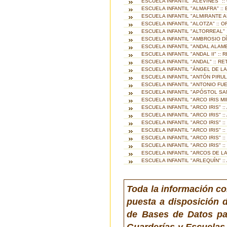
ESCUELA INFANTIL "ALEVINES" :
ESCUELA INFANTIL "ALMAFRA" ::
ESCUELA INFANTIL "ALMIRANTE 
ESCUELA INFANTIL "ALOTZA" :: O
ESCUELA INFANTIL "ALTORREAL" 
ESCUELA INFANTIL "AMBROSIO D
ESCUELA INFANTIL "ANDAL ALAME
ESCUELA INFANTIL "ANDAL II" :: 
ESCUELA INFANTIL "ANDAL" :: RE
ESCUELA INFANTIL "ÁNGEL DE LA
ESCUELA INFANTIL "ANTÓN PIRUL
ESCUELA INFANTIL "ANTONIO FUE
ESCUELA INFANTIL "APÓSTOL SAN
ESCUELA INFANTIL "ARCO IRIS M
ESCUELA INFANTIL "ARCO IRIS" 
ESCUELA INFANTIL "ARCO IRIS" :
ESCUELA INFANTIL "ARCO IRIS" :
ESCUELA INFANTIL "ARCO IRIS" :
ESCUELA INFANTIL "ARCO IRIS" :
ESCUELA INFANTIL "ARCO IRIS" :
ESCUELA INFANTIL "ARCOS DE LA
ESCUELA INFANTIL "ARLEQUÍN" :
Toda la información co
puesta a disposición d
de Bases de Datos pa
Guarderías y Escuelas 