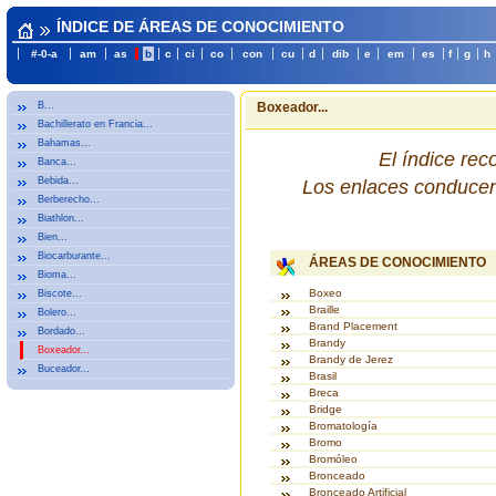
ÍNDICE DE ÁREAS DE CONOCIMIENTO
#-0-a
am
as
b
c
ci
co
con
cu
d
dib
e
em
es
f
g
h
B...
Boxeador...
Bachillerato en Francia...
Bahamas...
El índice re
Banca...
Bebida...
Los enlaces conducen 
Berberecho...
Biathlon...
Bien...
Biocarburante...
ÁREAS DE CONOCIMIENTO
Bioma...
Boxeo
Biscote...
Braille
Bolero...
Brand Placement
Bordado...
Brandy
Boxeador...
Brandy de Jerez
Buceador...
Brasil
Breca
Bridge
Bromatología
Bromo
Bromóleo
Bronceado
Bronceado Artificial