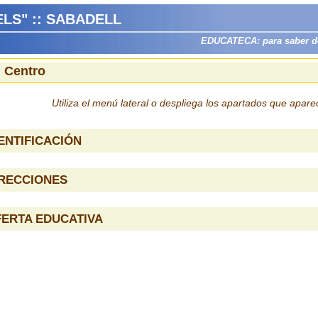
ELS" :: SABADELL
EDUCATECA: para saber dón
l Centro
Utiliza el menú lateral o despliega los apartados que apar
ENTIFICACIÓN
IRECCIONES
ERTA EDUCATIVA